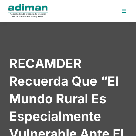
Inicio
Adiman
Iniciativas
RECAMDER
Desafios
Sede
Recuerda Que “el
Electrónica
Perfil
Mundo Rural Es
Contratante
Noticias
Especialmente
Contacto
Vulnerable Ante El
Area