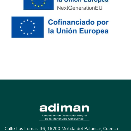
Calle Las Lomas, 36, 16200 Motilla del Palancar, Cuenca