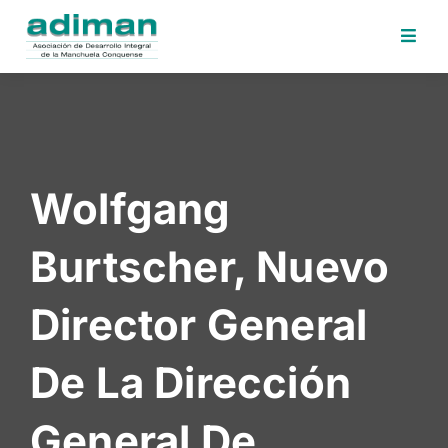
Inicio
Adiman
Iniciativas
Wolfgang
Desafios
Sede
Burtscher, Nuevo
Electrónica
Perfil
Director General
Contratante
Noticias
De La Dirección
Contacto
General De
Area