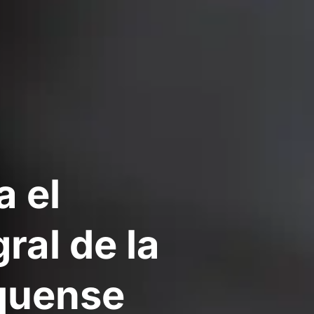
a el
ral de la
quense