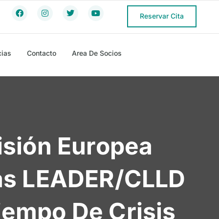
Reservar Cita
cias
Contacto
Area De Socios
isión Europea
das LEADER/CLLD
iempo De Crisis