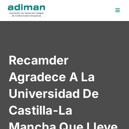
Inicio
Adiman
Iniciativas
Recamder
Desafios
Sede
Agradece A La
Electrónica
Perfil
Universidad De
Contratante
Noticias
Castilla-La
Contacto
Mancha Que Lleve
Area