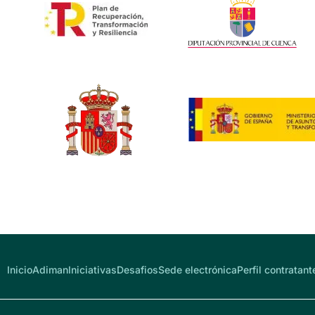
Inicio
Adiman
Iniciativas
Desafios
Sede electrónica
Perfil contratant