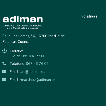
Iniciativas
Calle Las Lomas, 36, 16200 Motilla del
Palancar, Cuenca
Horario:
L-V: de 08:30 a 15:00
Teléfono:
967 48 76 08
Email:
luis@adiman.es
Email:
rmartinez@adiman.es