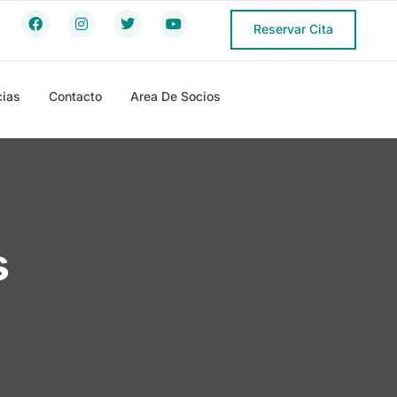
Reservar Cita
cias
Contacto
Area De Socios
s