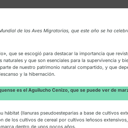
undial de las Aves Migratorias, que este año se ha celeb
, que se escogió para destacar la importancia que reviste
s naturales y que son esenciales para la supervivencia y bi
parte de nuestro patrimonio natural compartido, y que depen
 descanso y la hibernación.
quense es el Aguilucho Cenizo, que se puede ver de marz
 su hábitat (llanuras pseudoesteparias a base de cultivos ex
ón de los cultivos de cereal por cultivos leñosos extensivos
 comarca dentro de unos pocos años.