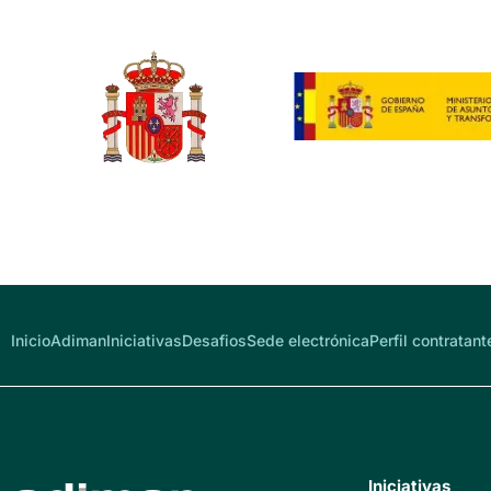
Inicio
Adiman
Iniciativas
Desafios
Sede electrónica
Perfil contratant
Iniciativas