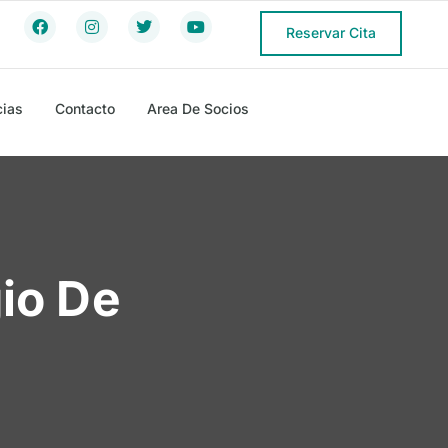
Reservar Cita
cias
Contacto
Area De Socios
io De