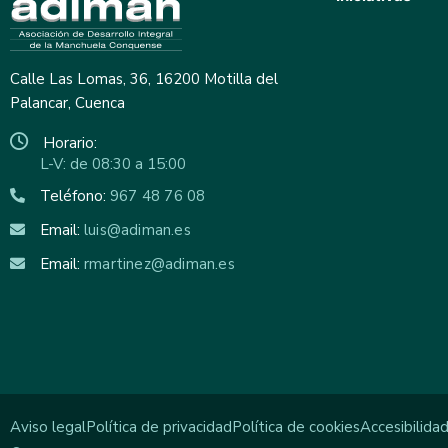
Calle Las Lomas, 36, 16200 Motilla del
Palancar, Cuenca
Horario:
L-V: de 08:30 a 15:00
Teléfono:
967 48 76 08
Email:
luis@adiman.es
Email:
rmartinez@adiman.es
Aviso legal
Política de privacidad
Política de cookies
Accesibilida