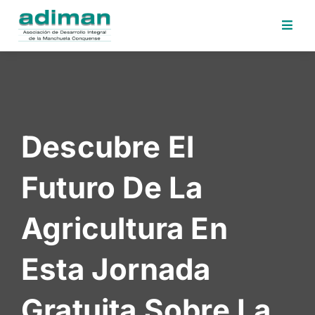
Inicio
Adiman
Iniciativas
Descubre El
Desafios
Sede
Futuro De La
Electrónica
Perfil
Agricultura En
Contratante
Noticias
Esta Jornada
Contacto
Gratuita Sobre La
Area