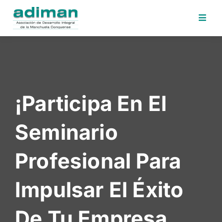
Inicio
Adiman
Iniciativas
¡Participa En El
Desafios
Sede
Seminario
Electrónica
Perfil
Profesional Para
Contratante
Noticias
Impulsar El Éxito
Contacto
De Tu Empresa
Area