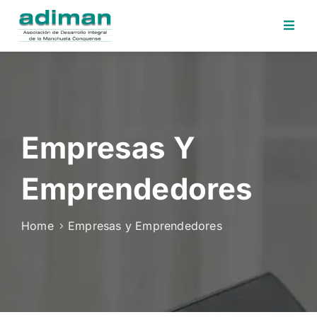
Inicio
Adiman
Iniciativas
Empresas Y
Desafios
Sede
Emprendedores
Electrónica
Perfil
Home
Empresas y Emprendedores
Contratante
Noticias
Contacto
Area