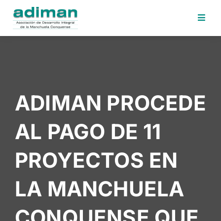
Inicio
Adiman
Iniciativas
ADIMAN PROCEDE
Desafios
Sede
AL PAGO DE 11
Electrónica
Perfil
PROYECTOS EN
Contratante
Noticias
LA MANCHUELA
Contacto
CONQUENSE QUE
Area