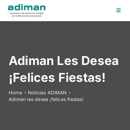
Inicio
Adiman
Iniciativas
Adiman Les Desea
Desafios
Sede
¡felices Fiestas!
Electrónica
Perfil
Home
Noticias ADIMAN
Contratante
Adiman les desea ¡felices fiestas!
Noticias
Contacto
Area