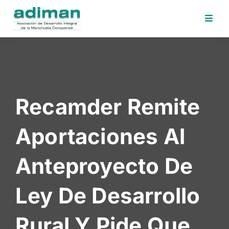
Inicio
Adiman
Iniciativas
Recamder Remite
Desafios
Sede
Aportaciones Al
Electrónica
Perfil
Anteproyecto De
Contratante
Noticias
Ley De Desarrollo
Contacto
Rural Y Pide Que
Area