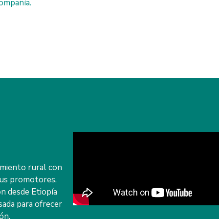
compañía.
amiento rural con
sus promotores.
on desde Etiopía
sada para ofrecer
ón.