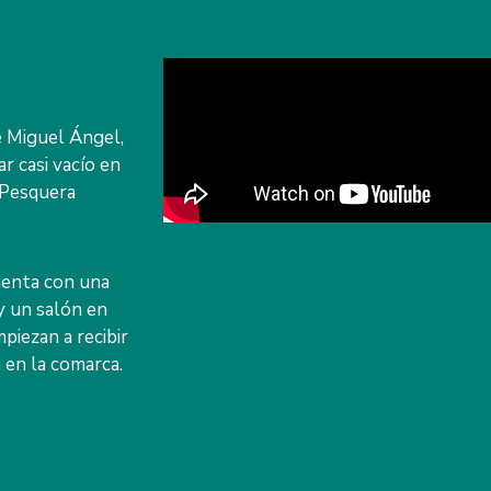
e Miguel Ángel,
r casi vacío en
a Pesquera
uenta con una
y un salón en
piezan a recibir
 en la comarca.