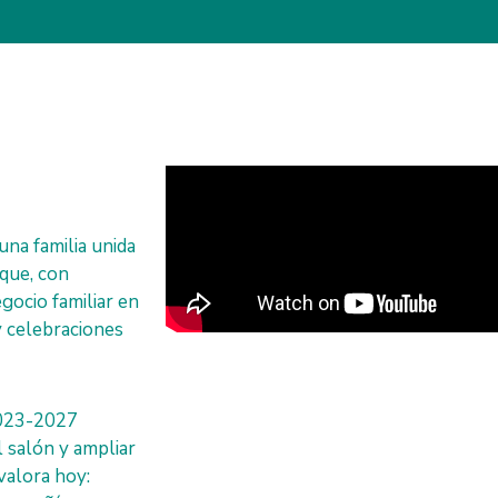
una familia unida
que, con
gocio familiar en
y celebraciones
2023-2027
 salón y ampliar
valora hoy: