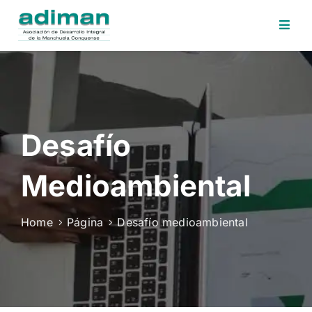
Inicio
Adiman
Iniciativas
Desafío
Desafios
Sede
Medioambiental
Electrónica
Perfil
Home
Página
Desafío medioambiental
Contratante
Noticias
Contacto
Area