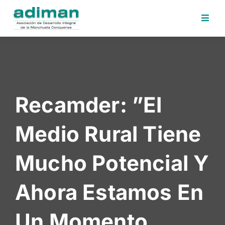
Inicio
Adiman
Iniciativas
Recamder: ”El
Desafios
Sede
Medio Rural Tiene
Electrónica
Perfil
Mucho Potencial Y
Contratante
Noticias
Ahora Estamos En
Contacto
Un Momento
Area