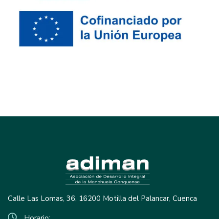
Calle Las Lomas, 36, 16200 Motilla del Palancar, Cuenca
Horario: