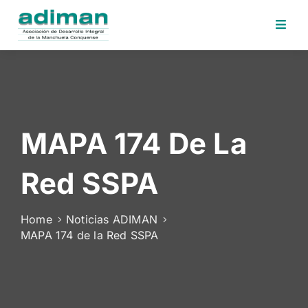
Inicio
Adiman
Iniciativas
MAPA 174 De La
Desafios
Sede
Red SSPA
Electrónica
Perfil
Home
Noticias ADIMAN
Contratante
MAPA 174 de la Red SSPA
Noticias
Contacto
Area