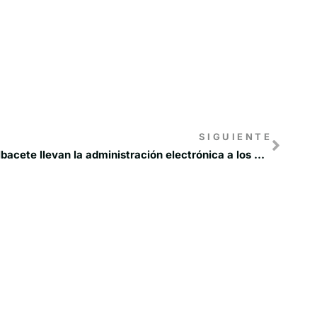
SIGUIENTE
Recamder y la Diputación de Albacete llevan la administración electrónica a los Grupos de Desarrollo Rural de Castilla-La Mancha