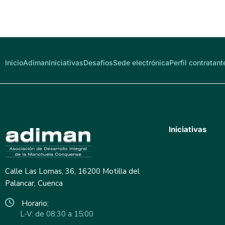
Inicio
Adiman
Iniciativas
Desafios
Sede electrónica
Perfil contratant
Iniciativas
Calle Las Lomas, 36, 16200 Motilla del
Palancar, Cuenca
Horario:
L-V: de 08:30 a 15:00