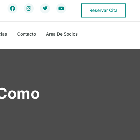
Reservar Cita
cias
Contacto
Area De Socios
s Como