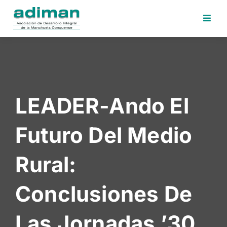
Inicio
Adiman
Iniciativas
LEADER-Ando El
Desafios
Sede
Futuro Del Medio
Electrónica
Perfil
Rural:
Contratante
Noticias
Conclusiones De
Contacto
Las Jornadas ’30
Area