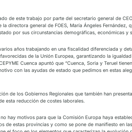
mado de este trabajo por parte del secretario general de
e la directora general de FOES, María Ángeles Fernández, q
stado por sus circunstancias demográficas, económicas y s
rios años trabajando en una fiscalidad diferenciada y detal
esfavorecidas de la Unión Europea, garantizando la igualda
OE CEPYME Cuenca apuntó que “Cuenca, Soria y Teruel tienen
otivo con las ayudas de estado que pedimos en estas alega
ción de los Gobiernos Regionales que también han presenta
e esta reducción de costes laborales.
e no hay motivos para que la Comisión Europa haya establec
 de estas provincias y como se pone de manifiesto en las
e el foco en los elementos que caracterizan la evolución