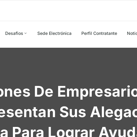
Desafios
Sede Electrónica
Perfil Contratante
Noti
ones De Empresari
resentan Sus Alega
a Para Lograr Ayud