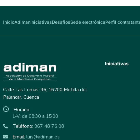
Inicio
Adiman
Iniciativas
Desafios
Sede electrónica
Perfil contratant
Iniciativas
Calle Las Lomas, 36, 16200 Motilla del
Palancar, Cuenca
Horario:
L-V: de 08:30 a 15:00
Teléfono:
967 48 76 08
Email:
luis@adiman.es