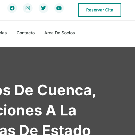
Reservar Cita
cias
Contacto
Area De Socios
os De Cuenca,
ciones A La
as De Estado