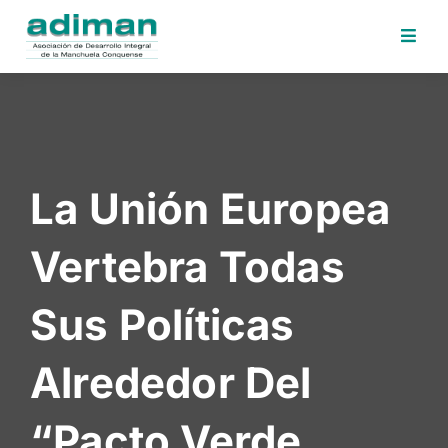
Inicio
Adiman
Iniciativas
La Unión Europea
Desafios
Sede
Vertebra Todas
Electrónica
Perfil
Sus Políticas
Contratante
Noticias
Alrededor Del
Contacto
“Pacto Verde
Area