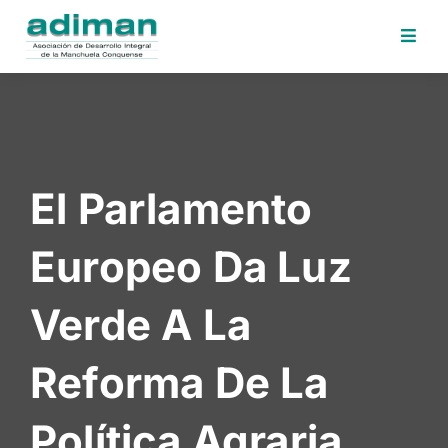
Inicio
Adiman
Iniciativas
El Parlamento
Desafios
Sede
Europeo Da Luz
Electrónica
Perfil
Verde A La
Contratante
Noticias
Reforma De La
Contacto
Política Agraria
Area