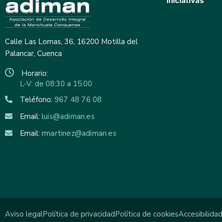
Iniciativas
Calle Las Lomas, 36, 16200 Motilla del
Palancar, Cuenca
Horario:
L-V: de 08:30 a 15:00
Teléfono:
967 48 76 08
Email:
luis@adiman.es
Email:
rmartinez@adiman.es
Aviso legal
Política de privacidad
Política de cookies
Accesibilida