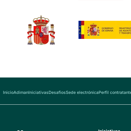
Inicio
Adiman
Iniciativas
Desafios
Sede electrónica
Perfil contratant