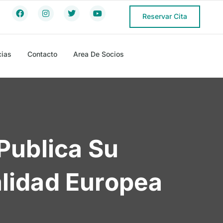
Reservar Cita
cias
Contacto
Area De Socios
Publica Su
alidad Europea