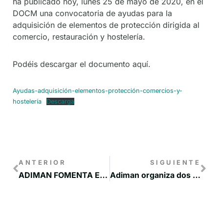
ha publicado hoy, lunes 25 de mayo de 2020, en el
DOCM una convocatoria de ayudas para la
adquisición de elementos de protección dirigida al
comercio, restauración y hostelería.
Podéis descargar el documento aquí.
Ayudas-adquisición-elementos-protección-comercios-y-
hostelería
Descarga
ANTERIOR
SIGUIENTE
ADIMAN FOMENTA EL PROYECTO GIRA MUJERES EN LA MANCHUELA CONQUENSE
Adiman organiza dos seminarios gratuitos online sobre Técnicas de participación y Gestión de Proyectos Europeos