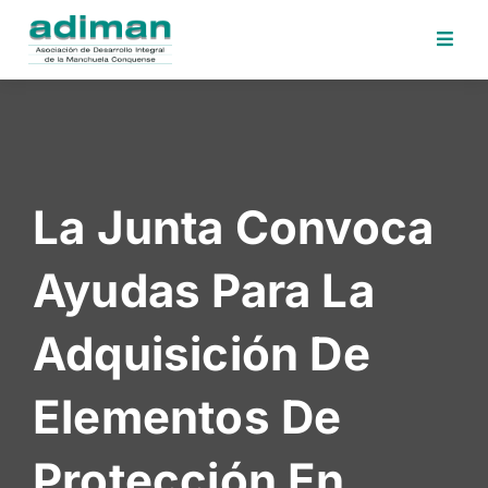
Inicio
Adiman
Iniciativas
La Junta Convoca
Desafios
Sede
Ayudas Para La
Electrónica
Perfil
Adquisición De
Contratante
Noticias
Elementos De
Contacto
Protección En
Area