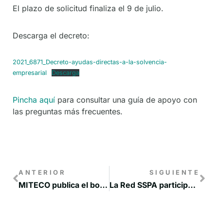
El plazo de solicitud finaliza el 9 de julio.
Descarga el decreto:
2021_6871_Decreto-ayudas-directas-a-la-solvencia-
empresarial
Descarga
Pincha aquí
para consultar una guía de apoyo con
las preguntas más frecuentes.
ANTERIOR
SIGUIENTE
MITECO publica el borrador de la Orden Ministerial para la financiación de proyectos innovadores para la transformación territorial y la lucha contra la despoblación
La Red SSPA participará en el curso ‘Reto demográfico y despoblación’