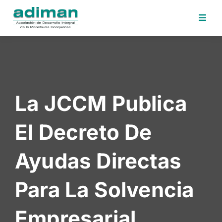
Inicio
Adiman
Iniciativas
La JCCM Publica
Desafios
Sede
El Decreto De
Electrónica
Perfil
Ayudas Directas
Contratante
Noticias
Para La Solvencia
Contacto
Empresarial
Area