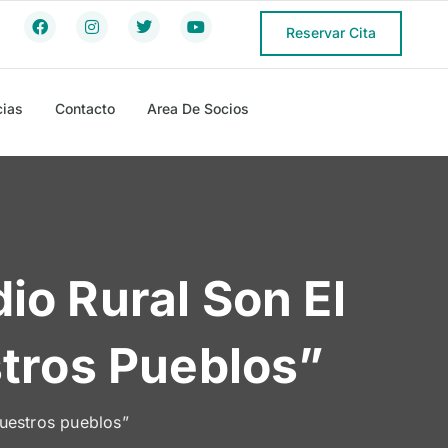
Reservar Cita
cias
Contacto
Area De Socios
io Rural Son El
stros Pueblos”
nuestros pueblos”