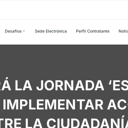
Desafios
Sede Electrónica
Perfil Contratante
Noti
Á LA JORNADA ‘E
A IMPLEMENTAR A
RE LA CIUDADANÍ