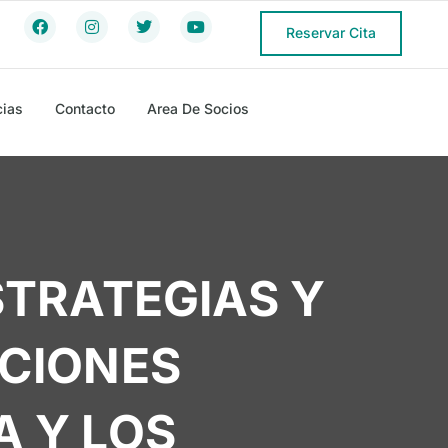
Reservar Cita
cias
Contacto
Area De Socios
STRATEGIAS Y
CCIONES
A Y LOS