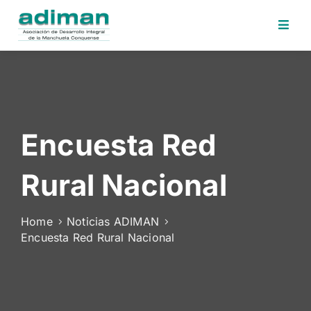
Inicio
Adiman
Iniciativas
Encuesta Red
Desafios
Sede
Rural Nacional
Electrónica
Perfil
Home
Noticias ADIMAN
Contratante
Encuesta Red Rural Nacional
Noticias
Contacto
Area