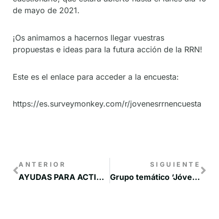
de mayo de 2021.
¡Os animamos a hacernos llegar vuestras
propuestas e ideas para la futura acción de la RRN!
Este es el enlace para acceder a la encuesta:
https://es.surveymonkey.com/r/jovenesrrnencuesta
ANTERIOR
SIGUIENTE
AYUDAS PARA ACTIVIDADES DE EDUCACIÓN AMBIENTAL DESARROLLADAS EN CLM POR ENTIDADES PRIVADAS SIN ÁNIMO DE LUCRO EN 2021
Grupo temático ‘Jóvenes en el medio rural’ de la Red Rural Nacional