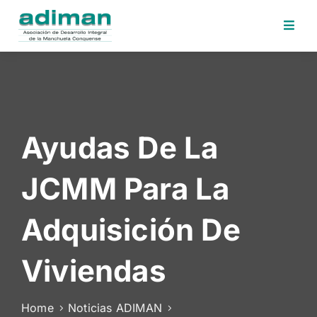
Inicio
Adiman
Iniciativas
Ayudas De La
Desafios
Sede
JCMM Para La
Electrónica
Perfil
Adquisición De
Contratante
Noticias
Viviendas
Contacto
Home
Noticias ADIMAN
Area