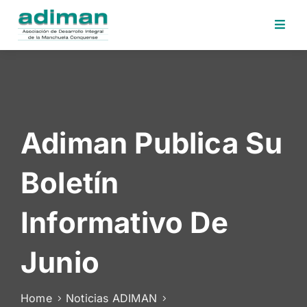
Inicio
Adiman
Iniciativas
Adiman Publica Su
Desafios
Sede
Boletín
Electrónica
Perfil
Informativo De
Contratante
Noticias
Junio
Contacto
Home
Noticias ADIMAN
Area