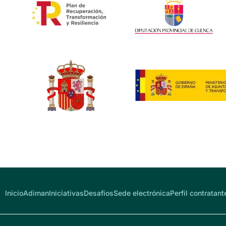
Inicio
Adiman
Iniciativas
Desafios
Sede electrónica
Perfil contratant