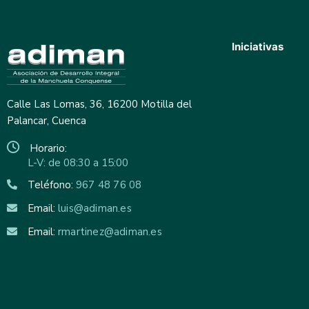
Iniciativas
Calle Las Lomas, 36, 16200 Motilla del
Palancar, Cuenca
Horario:
L-V: de 08:30 a 15:00
Teléfono:
967 48 76 08
Email:
luis@adiman.es
Email:
rmartinez@adiman.es