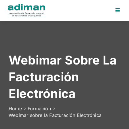
Inicio
Adiman
Iniciativas
Webimar Sobre La
Desafios
Sede
Facturación
Electrónica
Perfil
Electrónica
Contratante
Noticias
Home
Formación
Webimar sobre la Facturación Electrónica
Contacto
Area