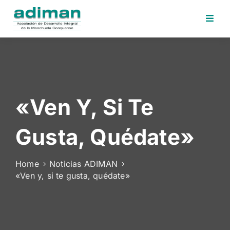
Inicio
Adiman
Iniciativas
«Ven Y, Si Te
Desafios
Sede
Gusta, Quédate»
Electrónica
Perfil
Home
Noticias ADIMAN
Contratante
«Ven y, si te gusta, quédate»
Noticias
Contacto
Area