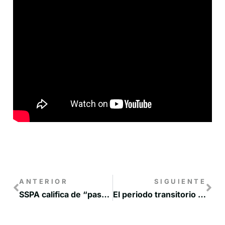
ANTERIOR
SIGUIENTE
SSPA califica de “paso positivo” el encuentro de los presidentes regionales hacia una fiscalidad diferenciada
El periodo transitorio hasta la entrada en vigor de la nueva PAC abarcará los años 2021 y 2022