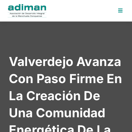
Inicio
Adiman
Iniciativas
Valverdejo Avanza
Desafios
Sede
Con Paso Firme En
Electrónica
Perfil
La Creación De
Contratante
Noticias
Una Comunidad
Contacto
Energética De La
Area