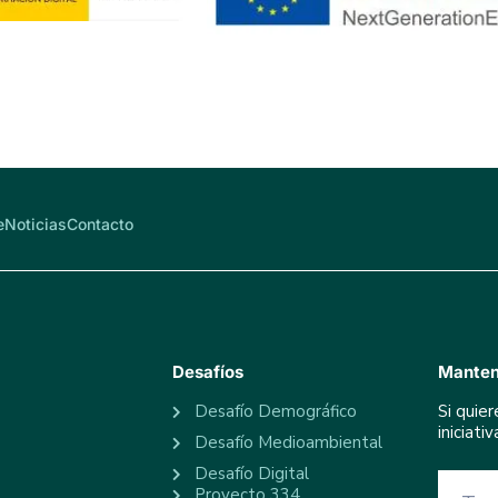
e
Noticias
Contacto
Desafíos
Manten
Desafío Demográfico
Si quie
iniciat
Desafío Medioambiental
Desafío Digital
Proyecto 334