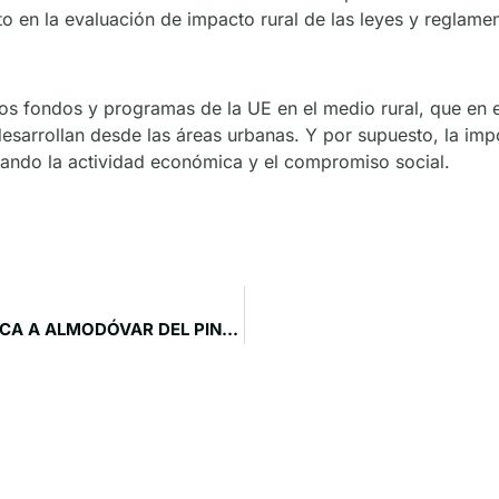
anto en la evaluación de impacto rural de las leyes y regla
 los fondos y programas de la UE en el medio rural, que e
esarrollan desde las áreas urbanas. Y por supuesto, la impor
sando la actividad económica y el compromiso social.
EL PROYECTO ‘RESETAS’ REALIZA UNA VISITA TÉCNICA A ALMODÓVAR DEL PINAR