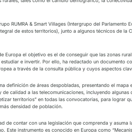
 rurales, tales como el cambio demográfico, la conectividad
rgrupo RUMRA & Smart Villages (Intergrupo del Parlamento E
gral de estos territorios), junto a algunos técnicos de la
 Europa el objetivo es el de conseguir que las zonas rurale
r, estudiar e invertir. Por ello, ha redactado un documento 
opea a través de la consulta pública y cuyos aspectos cla
una definición de áreas despobladas, presentando el mapa 
y de calidad a las telecomunicaciones, incluyendo algunas 
izar territorios” en todas las convocatorias, para lograr
 más densidad de población.
ad de contar con una legislación que comprenda y asuma l
bano. Este instrumento es conocido en Europa como “Mecanis