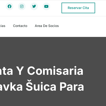
Reservar Cita
cias
Contacto
Area De Socios
ta Y Comisaria
vka Šuica Para