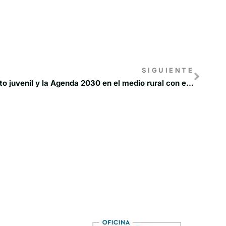
SIGUIENTE
REDR impulsa el emprendimiento juvenil y la Agenda 2030 en el medio rural con el lanzamiento de un nuevo programa formativo online certificado por Naciones Unidas