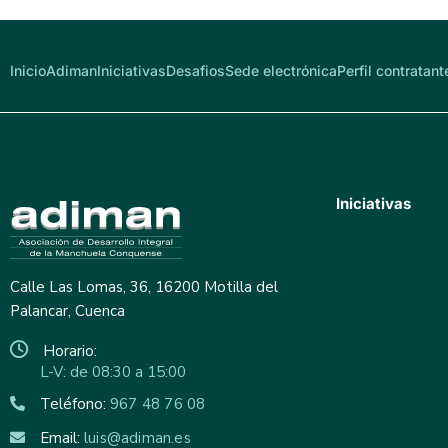
Inicio
Adiman
Iniciativas
Desafios
Sede electrónica
Perfil contratant
Iniciativas
Calle Las Lomas, 36, 16200 Motilla del
Palancar, Cuenca
Horario:
L-V: de 08:30 a 15:00
Teléfono:
967 48 76 08
Email:
luis@adiman.es