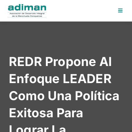
Inicio
Adiman
Iniciativas
REDR Propone Al
Desafios
Sede
Enfoque LEADER
Electrónica
Perfil
Como Una Política
Contratante
Noticias
Exitosa Para
Contacto
Lograr La
Area