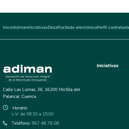
Inicio
Adiman
Iniciativas
Desafios
Sede electrónica
Perfil contratant
Iniciativas
Calle Las Lomas, 36, 16200 Motilla del
Palancar, Cuenca
Horario:
L-V: de 08:30 a 15:00
Teléfono:
967 48 76 08