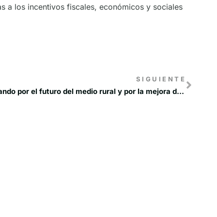
as a los incentivos fiscales, económicos y sociales
SIGUIENTE
LEADER cumple 30 años apostando por el futuro del medio rural y por la mejora de la calidad de vida de sus habitantes