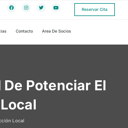
Reservar Cita
cias
Contacto
Area De Socios
De Potenciar El
 Local
cción Local