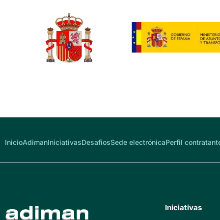
Inicio
Adiman
Iniciativas
Desafios
Sede electrónica
Perfil contratant
Iniciativas