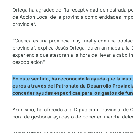
Ortega ha agradecido “la receptividad demostrada por
de Acción Local de la provincia como entidades import
provincia”.
“Cuenca es una provincia muy rural y con una poblaci
provincia”, explica Jesús Ortega, quien animaba a la 
experiencia que atesoran a la hora de llevar a cabo i
despoblación”.
En este sentido, ha reconocido la ayuda que la inst
euros a través del Patronato de Desarrollo Provinci
conceder ayudas específicas para los gastos de fun
Asimismo, ha ofrecido a la Diputación Provincial de
hora de gestionar ayudas o de poner en marcha dete