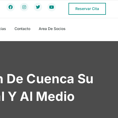
Reservar Cita
cias
Contacto
Area De Socios
n De Cuenca Su
l Y Al Medio