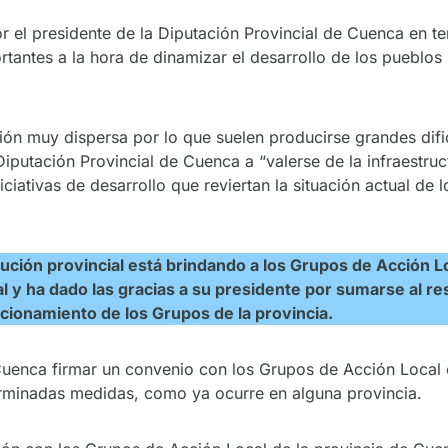
 el presidente de la Diputación Provincial de Cuenca en te
antes a la hora de dinamizar el desarrollo de los pueblos m
ón muy dispersa por lo que suelen producirse grandes dific
Diputación Provincial de Cuenca a “valerse de la infraestru
niciativas de desarrollo que reviertan la situación actual d
itución provincial está brindando a los Grupos de Acción 
al y ha dado las gracias a su presidente por sumarse al r
cionamiento de los Grupos de la provincia.
 Cuenca firmar un convenio con los Grupos de Acción Local
rminadas medidas, como ya ocurre en alguna provincia.