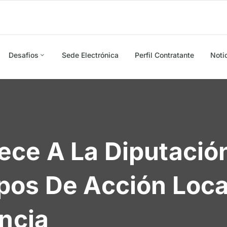
Desafios
Sede Electrónica
Perfil Contratante
Noti
ce A La Diputació
pos De Acción Loca
incia