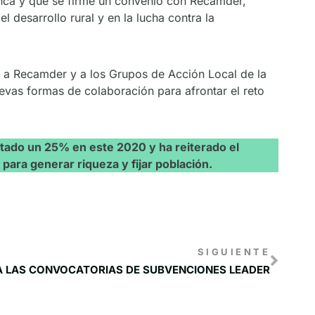
nca y que se firme un convenio con Recamder,
 desarrollo rural y en la lucha contra la
o a Recamder y a los Grupos de Acción Local de la
evas formas de colaboración para afrontar el reto
ntado un 25% en este 2020 y ha reiterado el
para generar riqueza y fijar población.
SIGUIENTE
 LAS CONVOCATORIAS DE SUBVENCIONES LEADER