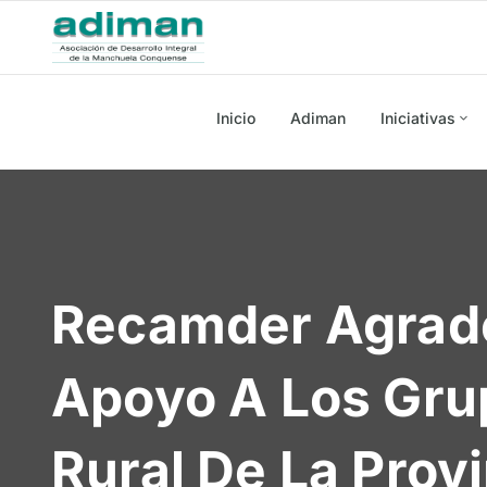
Inicio
Adiman
Iniciativas
Recamder Agrade
Apoyo A Los Gru
Rural De La Prov