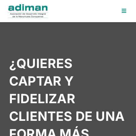
Inicio
Adiman
Iniciativas
¿QUIERES
Desafios
Sede
CAPTAR Y
Electrónica
Perfil
FIDELIZAR
Contratante
Noticias
CLIENTES DE UNA
Contacto
FORMA MÁS
Area