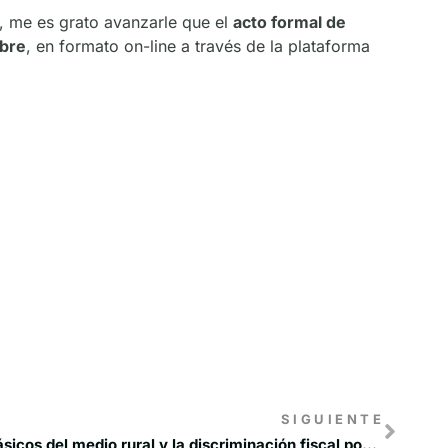
a, me es grato avanzarle que el
acto formal de
ubre
, en formato on-line a través de la plataforma
SIGUIENTE
Jesús Ortega: “Los servicios básicos del medio rural y la discriminación fiscal positiva deben garantizarse por Ley”