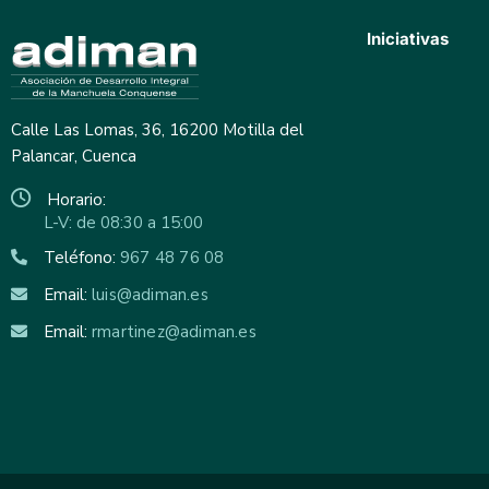
Iniciativas
Calle Las Lomas, 36, 16200 Motilla del
Palancar, Cuenca
Horario:
L-V: de 08:30 a 15:00
Teléfono:
967 48 76 08
Email:
luis@adiman.es
Email:
rmartinez@adiman.es