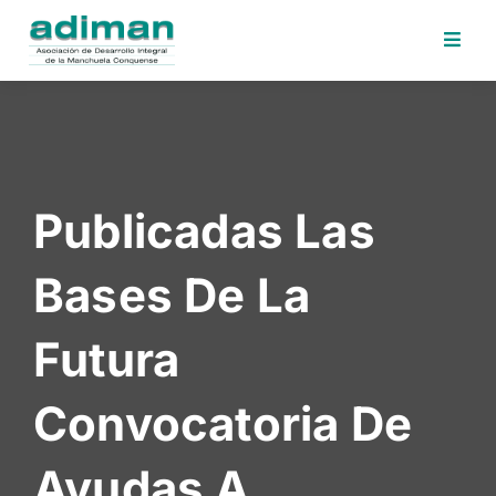
Inicio
Adiman
Iniciativas
Publicadas Las
Desafios
Sede
Bases De La
Electrónica
Perfil
Futura
Contratante
Noticias
Convocatoria De
Contacto
Ayudas A
Area