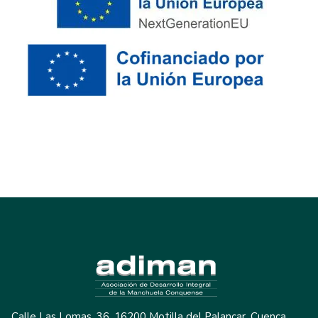
Calle Las Lomas, 36, 16200 Motilla del Palancar, Cuenca