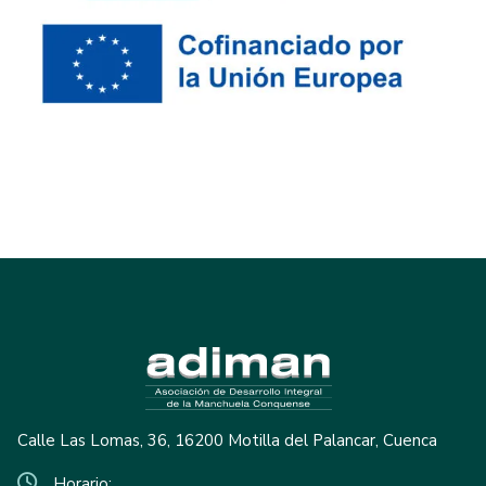
Calle Las Lomas, 36, 16200 Motilla del Palancar, Cuenca
Horario: