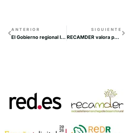
ANTERIOR
SIGUIENTE
El Gobierno regional llevará el anteproyecto de Ley de medidas contra la Despoblación a las Cortes de Castilla-La Mancha en el mes de abril
RECAMDER valora positivamente el anuncio de una línea de ayudas para la incorporación de emprendedores al medio rural