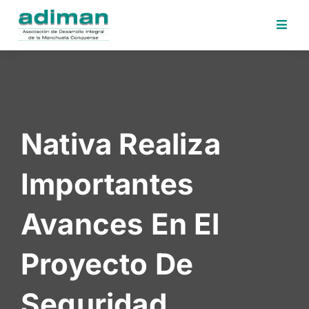
Inicio
Adiman
Iniciativas
Nativa Realiza
Desafios
Sede
Importantes
Electrónica
Perfil
Avances En El
Contratante
Noticias
Proyecto De
Contacto
Seguridad
Area