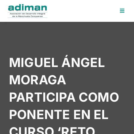
Inicio
Adiman
Iniciativas
MIGUEL ÁNGEL
Desafios
Sede
MORAGA
Electrónica
Perfil
PARTICIPA COMO
Contratante
Noticias
PONENTE EN EL
Contacto
CURSO ‘RETO
Area