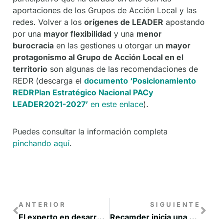
aportaciones de los Grupos de Acción Local y las
redes. Volver a los
orígenes de LEADER
apostando
por una
mayor flexibilidad
y una
menor
burocracia
en las gestiones u otorgar un
mayor
protagonismo al Grupo de Acción Local en el
territorio
son algunas de las recomendaciones de
REDR (descarga el
documento ‘Posicionamiento
REDRPlan Estratégico Nacional PACy
LEADER2021-2027’
en este enlace
).
Puedes consultar la información completa
pinchando aquí
.
ANTERIOR
SIGUIENTE
El experto en desarrollo rural José Luis Peralta será el nuevo gerente de RECAMDER a partir de agosto
Recamder inicia una campaña de promoción del mundo rural para atraer a visitantes y nuevos habitantes