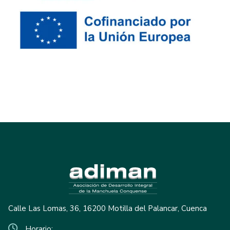
Calle Las Lomas, 36, 16200 Motilla del Palancar, Cuenca
Horario: