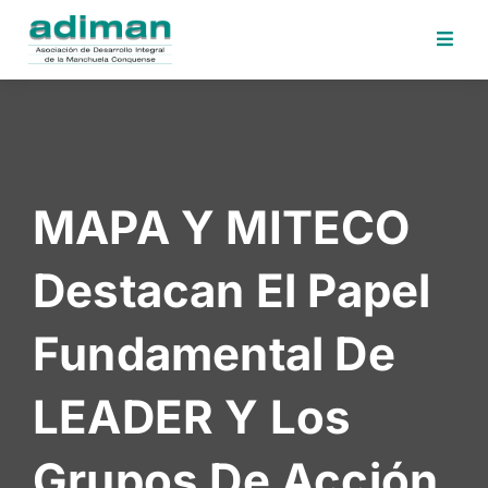
Inicio
Adiman
Iniciativas
MAPA Y MITECO
Desafios
Sede
Destacan El Papel
Electrónica
Perfil
Fundamental De
Contratante
Noticias
LEADER Y Los
Contacto
Grupos De Acción
Area