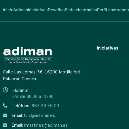
Inicio
Adiman
Iniciativas
Desafios
Sede electrónica
Perfil contratant
Iniciativas
Calle Las Lomas, 36, 16200 Motilla del
Palancar, Cuenca
Horario:
L-V: de 08:30 a 15:00
Teléfono:
967 48 76 08
Email:
luis@adiman.es
Email:
rmartinez@adiman.es