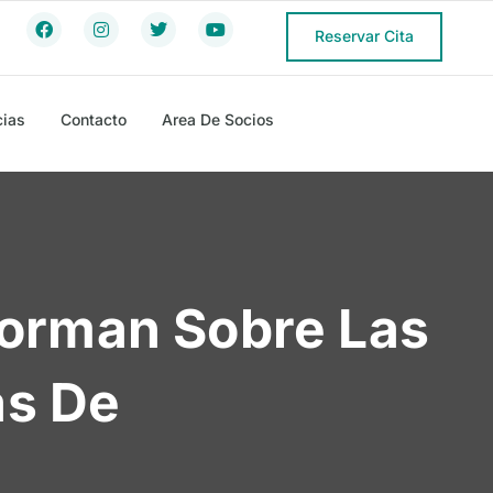
Reservar Cita
cias
Contacto
Area De Socios
Forman Sobre Las
as De