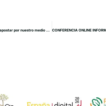
La Red SSPA asegura que invertir en despoblación es apostar por nuestro medio ambiente