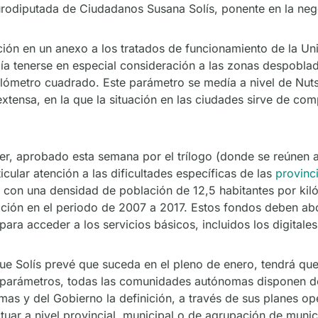
rodiputada de Ciudadanos Susana Solís, ponente en la neg
ción en un anexo a los tratados de funcionamiento de la Un
bía tenerse en especial consideración a las zonas despobla
ilómetro cuadrado. Este parámetro se medía a nivel de Nut
nsa, en la que la situación en las ciudades sirve de com
er, aprobado esta semana por el trílogo (donde se reúnen a
ular atención a las dificultades específicas de las
provinc
 con una densidad de población de 12,5 habitantes por ki
ión en el periodo de 2007 a 2017. Estos fondos deben abo
ara acceder a los servicios básicos, incluidos los digitales
 Solís prevé que suceda en el pleno de enero, tendrá que r
parámetros, todas las comunidades autónomas disponen de
 y del Gobierno la definición, a través de sus planes oper
ctuar a nivel provincial, municipal o de agrupación de muni