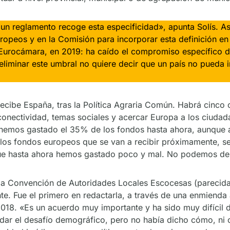
un reglamento recoge esta especificidad», apunta Solís. A
uropeos y en la Comisión para incorporar esta definición en
a Eurocámara, en 2019: ha caído el compromiso específico 
eliminar este umbral no quiere decir que un país no pueda 
cibe España, tras la Política Agraria Común. Habrá cinco o
 conectividad, temas sociales y acercar Europa a los ciud
or hemos gastado el 35% de los fondos hasta ahora, aunque 
os fondos europeos que se van a recibir próximamente, se
e hasta ahora hemos gastado poco y mal. No podemos despe
de la Convención de Autoridades Locales Escocesas (parecid
te. Fue el primero en redactarla, a través de una enmienda 
2018. «Es un acuerdo muy importante y ha sido muy difícil 
r el desafío demográfico, pero no había dicho cómo, ni cuál