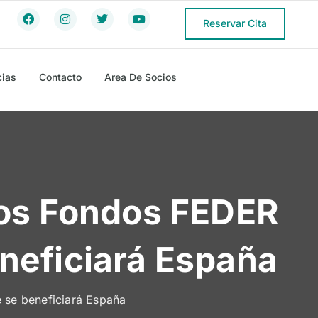
Reservar Cita
cias
Contacto
Area De Socios
Los Fondos FEDER
neficiará España
e se beneficiará España