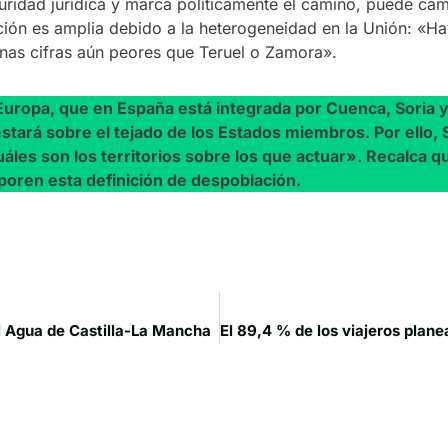
uridad jurídica y marca políticamente el camino, puede ca
nición es amplia debido a la heterogeneidad en la Unión: «H
unas cifras aún peores que Teruel o Zamora».
ropa, que en España está integrada por Cuenca, Soria y 
stará sobre el tejado de los Estados miembros. Por ello, 
uáles son los territorios sobre los que actuar». Recalca q
oren esta definición de despoblación.
l Agua de Castilla-La Mancha