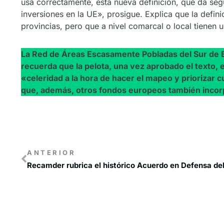
usa correctamente, esta nueva definición, que da seg
inversiones en la UE», prosigue. Explica que la defi
provincias, pero que a nivel comarcal o local tienen 
La Red de Áreas Escasamente Pobladas del Sur de Eu
recuerda que la pelota, una vez aprobado el texto, e
«celeridad a la hora de hacer el mapeo y priorizar c
que, además, otros fondos europeos también incorp
ANTERIOR
Recamder rubrica el histórico Acuerdo en Defensa de