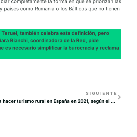
mbiar completamente la forma en que se priorizan las
ay países como Rumania o los Bálticos que no tienen
Teruel, también celebra esta definición, pero
Sara Bianchi, coordinadora de la Red, pide
ue es necesario simplificar la burocracia y reclama
SIGUIENTE
El 89,4 % de los viajeros planea hacer turismo rural en España en 2021, según el Observatorio del Turismo Rural