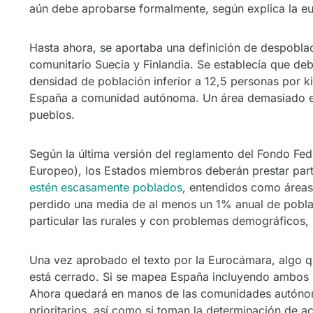
aún debe aprobarse formalmente, según explica la eu
Hasta ahora, se aportaba una definición de despobla
comunitario Suecia y Finlandia. Se establecía que de
densidad de población inferior a 12,5 personas por k
España a comunidad autónoma. Un área demasiado exte
pueblos.
Según la última versión del reglamento del Fondo Fed
Europeo), los Estados miembros deberán prestar partic
estén escasamente poblados
, entendidos como áreas
perdido una media de al menos un 1% anual de poblac
particular las rurales y con problemas demográficos, p
Una vez aprobado el texto por la Eurocámara, algo que
está cerrado. Si se mapea España incluyendo ambos 
Ahora quedará en manos de las comunidades autónomas
prioritarios, así como si toman la determinación de a