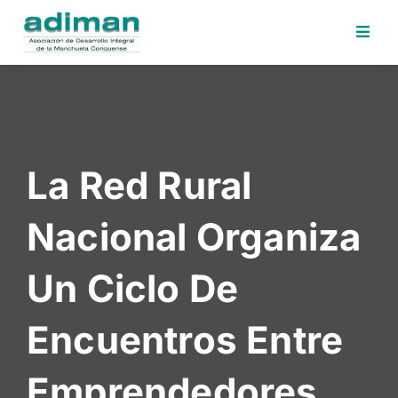
Inicio
Adiman
Iniciativas
La Red Rural
Desafios
Sede
Nacional Organiza
Electrónica
Perfil
Un Ciclo De
Contratante
Noticias
Encuentros Entre
Contacto
Emprendedores
Area