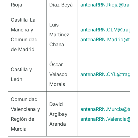
Rioja
Díaz Beyá
antenaRRN.Rioja@tragsa
Castilla-La
Luis
Mancha y
antenaRRN.CLM@tragsa
Martínez
Comunidad
antenaRRN.Madrid@trag
Chana
de Madrid
Óscar
Castilla y
Velasco
antenaRRN.CYL@tragsa.
León
Morais
Comunidad
David
Valenciana y
antenaRRN.Murcia@trag
Argibay
Región de
antenaRRN.Valencia@tra
Aranda
Murcia