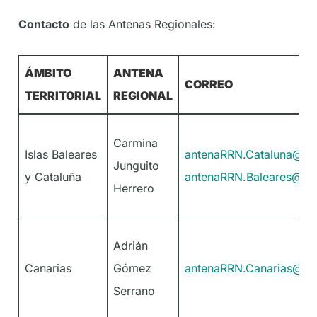
Contacto
de las Antenas Regionales:
ÁMBITO
ANTENA
CORREO
TERRITORIAL
REGIONAL
Carmina
Islas Baleares
antenaRRN.Cataluna@tra
Junguito
y Cataluña
antenaRRN.Baleares@tra
Herrero
Adrián
Canarias
Gómez
antenaRRN.Canarias@tra
Serrano