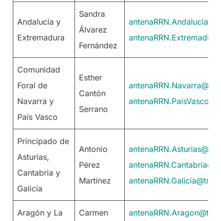
Sandra
Andalucía y
antenaRRN.Andalucia@tr
Álvarez
Extremadura
antenaRRN.Extremadura
Fernández
Comunidad
Esther
Foral de
antenaRRN.Navarra@tra
Cantón
Navarra y
antenaRRN.PaisVasco@t
Serrano
País Vasco
Principado de
Antonio
antenaRRN.Asturias@tra
Asturias,
Pérez
antenaRRN.Cantabria@tr
Cantabria y
Martínez
antenaRRN.Galicia@trag
Galicia
Aragón y La
Carmen
antenaRRN.Aragon@trag